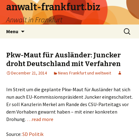
anwalt-frankfurt.biz
Anwalt in Frankfurt
Skip
Search
Menu
to
for:
content
Pkw-Maut für Ausländer: Juncker
droht Deutschland mit Verfahren
December 21, 2014
News Frankfurt und weltweit
Im Streit um die geplante Pkw-Maut für Ausländer hat sich
nun auch EU-Kommissionspräsident Juncker eingeschaltet.
Er soll Kanzlerin Merkel am Rande des CSU-Parteitags vor
dem Vorhaben gewarnt haben – mit einer konkreten
Drohung.
…read more
Source:
SD Politik