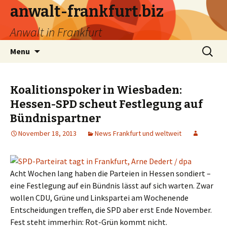
anwalt-frankfurt.biz
Anwalt in Frankfurt
Skip
Search
Menu
to
for:
content
Koalitionspoker in Wiesbaden:
Hessen-SPD scheut Festlegung auf
Bündnispartner
November 18, 2013
News Frankfurt und weltweit
Acht Wochen lang haben die Parteien in Hessen sondiert –
eine Festlegung auf ein Bündnis lässt auf sich warten. Zwar
wollen CDU, Grüne und Linkspartei am Wochenende
Entscheidungen treffen, die SPD aber erst Ende November.
Fest steht immerhin: Rot-Grün kommt nicht.