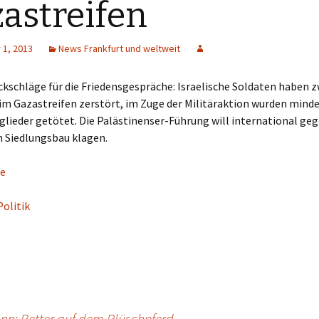
astreifen
1, 2013
News Frankfurt und weltweit
kschläge für die Friedensgespräche: Israelische Soldaten haben 
m Gazastreifen zerstört, im Zuge der Militäraktion wurden minde
lieder getötet. Die Palästinenser-Führung will international ge
n Siedlungsbau klagen.
e
Politik
n: Retter auf dem Plüschpferd