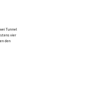
zwei Tunnel
stens vier
gen den