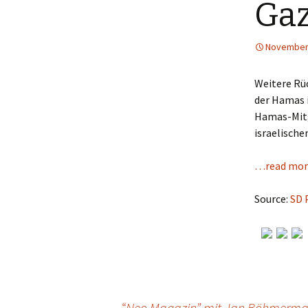
Gaz
November 
Weitere Rüc
der Hamas i
Hamas-Mitg
israelische
…read mor
Source:
SD 
←
“Neo Magazin” mit Jan Böhmerman