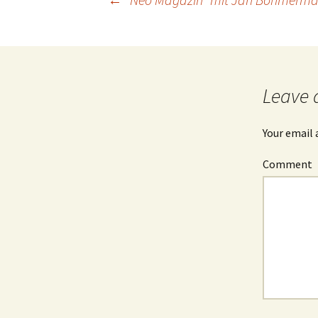
Post
navigation
Leave 
Your email 
Comment