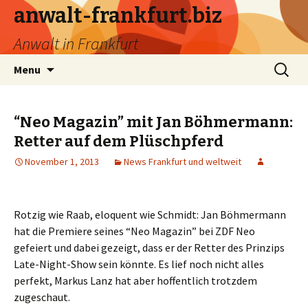
anwalt-frankfurt.biz
Anwalt in Frankfurt
Skip
Search
Menu
to
for:
content
“Neo Magazin” mit Jan Böhmermann:
Retter auf dem Plüschpferd
November 1, 2013
News Frankfurt und weltweit
Rotzig wie Raab, eloquent wie Schmidt: Jan Böhmermann
hat die Premiere seines “Neo Magazin” bei ZDF Neo
gefeiert und dabei gezeigt, dass er der Retter des Prinzips
Late-Night-Show sein könnte. Es lief noch nicht alles
perfekt, Markus Lanz hat aber hoffentlich trotzdem
zugeschaut.