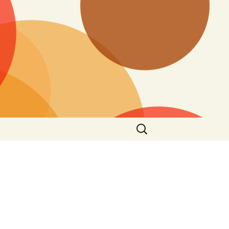
Search
for: