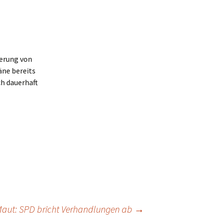
ierung von
äne bereits
ch dauerhaft
 Maut: SPD bricht Verhandlungen ab
→