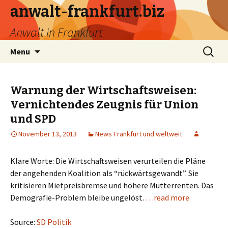
anwalt-frankfurt.biz
Anwalt in Frankfurt
Skip
Search
Menu
to
for:
content
Warnung der Wirtschaftsweisen:
Vernichtendes Zeugnis für Union
und SPD
November 13, 2013
News Frankfurt und weltweit
Klare Worte: Die Wirtschaftsweisen verurteilen die Pläne
der angehenden Koalition als “rückwärtsgewandt”. Sie
kritisieren Mietpreisbremse und höhere Mütterrenten. Das
Demografie-Problem bleibe ungelöst.
…read more
Source:
SD Politik